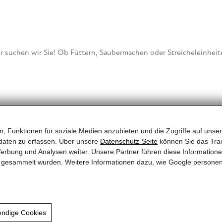
r suchen wir Sie! Ob Füttern, Saubermachen oder Streicheleinhei
, Funktionen für soziale Medien anzubieten und die Zugriffe auf unser
daten zu erfassen. Über unsere
Datenschutz-Seite
können Sie das Trac
erbung und Analysen weiter. Unsere Partner führen diese Information
te gesammelt wurden. Weitere Informationen dazu, wie Google persone
lle bei unseren schüchternen und scheuen Katzen. Der regelmäßig
sie Menschen vertrauen und sich mit der Zeit aus ihrem Versteck 
auch einen wichtigen Teil der Sozialisierung unserer Stubentiger.
endige Cookies