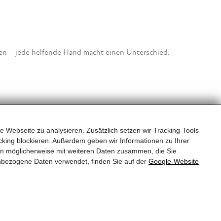
ten – jede helfende Hand macht einen Unterschied.
e Webseite zu analysieren. Zusätzlich setzen wir Tracking-Tools
king blockieren. Außerdem geben wir Informationen zu Ihrer
en möglicherweise mit weiteren Daten zusammen, die Sie
nbezogene Daten verwendet, finden Sie auf der
Google‑Website
e Besuch und die Interaktion mit Menschen ist für
wagen können. Damit können nicht nur unsere