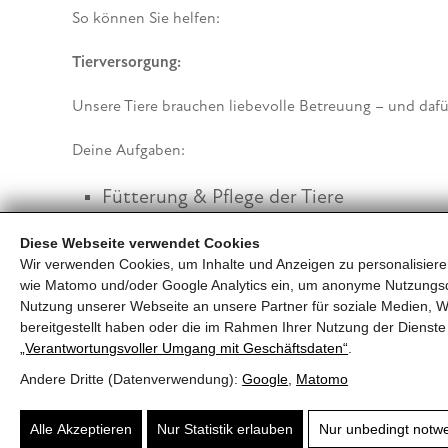
So können Sie helfen:
Tierversorgung:
Unsere Tiere brauchen liebevolle Betreuung – und dafü
Deine Aufgaben:
Fütterung & Pflege der Tiere
Reinigung von Gehegen & Unterkünften
Diese Webseite verwendet Cookies
Zeit & Liebe schenken
Wir verwenden Cookies, um Inhalte und Anzeigen zu personalisieren
wie Matomo und/oder Google Analytics ein, um anonyme Nutzungs
Katzenstreichler*innen:
Nutzung unserer Webseite an unsere Partner für soziale Medien, W
bereitgestellt haben oder die im Rahmen Ihrer Nutzung der Diens
„Verantwortungsvoller Umgang mit Geschäftsdaten“
.
Katzensteichler*innen spielen eine besonders große Ro
unsere Katzen sehr wichtig. Dadurch lernen Sie, dass 
Andere Dritte (Datenverwendung):
Google
,
Matomo
Katzenstreichler die Zeit genießen, sondern sie leisten 
Alle Akzeptieren
Nur Statistik erlauben
Nur unbedingt notw
Gassigeher*innen: