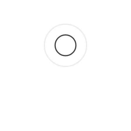
Geschlecht:
weiblich
Alter:
ca. 7 Jahre
Die liebe Sophie ist eine echte Schmusekatze!
Sie liebt es, in der Nähe ihrer Menschen zu sein,