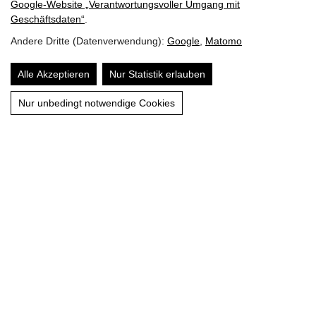
Google‑Website „Verantwortungsvoller Umgang mit
Geschäftsdaten“
.
SIE MÖCHTEN EIN TIER ADOPTIEREN?
Andere Dritte (Datenverwendung):
Google
,
Matomo
HIER MEHR ERFAHREN
Alle Akzeptieren
Nur Statistik erlauben
Nur unbedingt notwendige Cookies
HELFEN
Ob gefunden oder zugelaufen, ausgesetzt, schwach oder
krank – wenn ein Tier unsere Hilfe benötigt handeln wir.
INFORMIEREN
Da wo wir nicht helfen können, informieren wir. Was ist zu