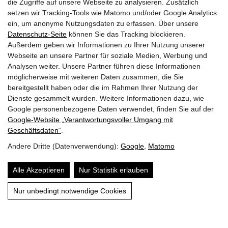
die Zugriffe auf unsere Webseite zu analysieren. Zusätzlich
setzen wir Tracking-Tools wie Matomo und/oder Google Analytics
ein, um anonyme Nutzungsdaten zu erfassen. Über unsere
Datenschutz-Seite
können Sie das Tracking blockieren.
Außerdem geben wir Informationen zu Ihrer Nutzung unserer
Webseite an unsere Partner für soziale Medien, Werbung und
Analysen weiter. Unsere Partner führen diese Informationen
möglicherweise mit weiteren Daten zusammen, die Sie
bereitgestellt haben oder die im Rahmen Ihrer Nutzung der
SIE MÖCHTEN EIN TIER ADOPTIEREN?
Dienste gesammelt wurden. Weitere Informationen dazu, wie
Google personenbezogene Daten verwendet, finden Sie auf der
HIER MEHR ERFAHREN
Google‑Website „Verantwortungsvoller Umgang mit
Geschäftsdaten“
.
Andere Dritte (Datenverwendung):
Google
,
Matomo
Alle Akzeptieren
Nur Statistik erlauben
Nur unbedingt notwendige Cookies
HELFEN
Ob gefunden oder zugelaufen, ausgesetzt, schwach oder
krank – wenn ein Tier unsere Hilfe benötigt handeln wir.